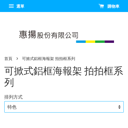
選單
購物車
›
首頁
可掀式鋁框海報架 拍拍框系列
可掀式鋁框海報架 拍拍框系
列
排列方式