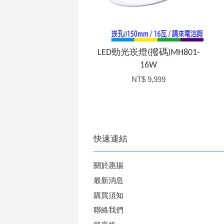
LED勁光崁燈(撥碼)MH801-
16W
NT$ 9,999
快速連結
關於惠揚
最新消息
購買須知
聯絡我們