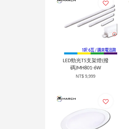
LED勁光T5支架燈(撥
碼)MH801-6W
NT$ 9,999
加入購物車