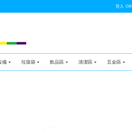
登入
OR
設備
垃圾袋
飲品區
清潔區
五金區
加入購物車