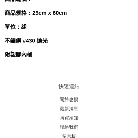
商品規格：25cm
x 60cm
單位：組
不鏽鋼 #430 拋光
附塑膠內桶
快速連結
關於惠揚
最新消息
購買須知
聯絡我們
留言板