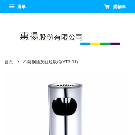
選單
購物車
›
首頁
不鏽鋼煙灰缸垃圾桶(AT3-01)