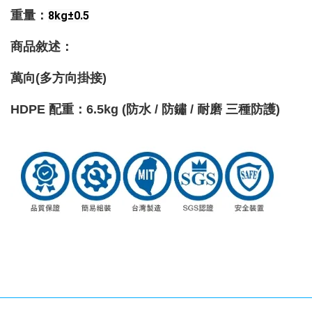
重量
：
8kg±0.5
商品敘述：
萬向(多方向掛接)
HDPE 配重
：
6.5kg (防水 / 防鏽 / 耐磨 三種防護)