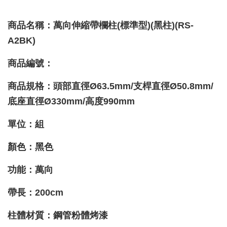
商品名稱：萬向伸縮帶欄柱(標準型)(黑柱)(RS-
A2BK)
商品編號：
商品規格：頭部直徑Ø63.5mm/支桿直徑
Ø
50.8mm/
底座
直徑Ø330mm/高度990mm
單位：組
顏色：黑色
功能
：萬向
帶長：200cm
柱體材質
：鋼管粉體烤漆