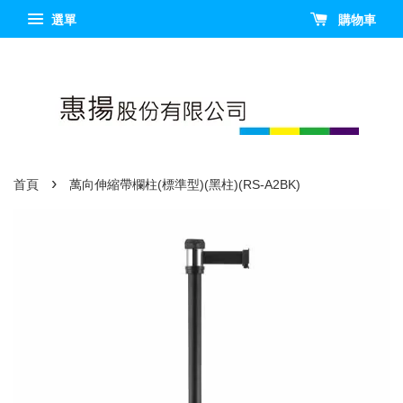
選單
購物車
›
首頁
萬向伸縮帶欄柱(標準型)(黑柱)(RS-A2BK)