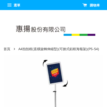
選單
購物車
›
首頁
A4拍拍框(直橫旋轉伸縮型)(可掀式鋁框海報架)(P5-S4)