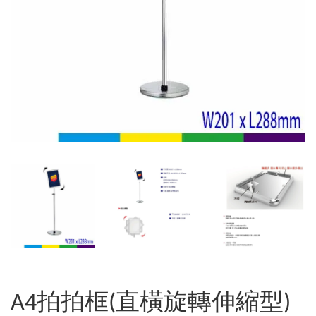
A4拍拍框(直橫旋轉伸縮型)