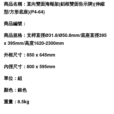
商品名稱：直向雙面海報架(鋁框雙面告示牌)(伸縮
型/方形底座)(P4-64)
商品編號：
商品規格：
支桿直徑
Ø31.8/
Ø50.8
mm/底座
直徑395
x 395mm/高度1620-2300mm
外框尺寸：850 x 645mm
內徑尺寸：800 x 595mm
單位：組
顏色：銀色
重量
：8.5
kg