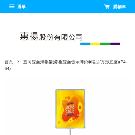
選單
購物車
›
首頁
直向雙面海報架(鋁框雙面告示牌)(伸縮型/方形底座)(P4-
64)