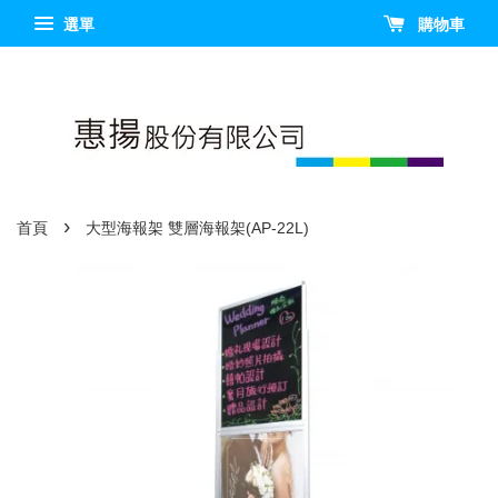
選單
購物車
›
首頁
大型海報架 雙層海報架(AP-22L)