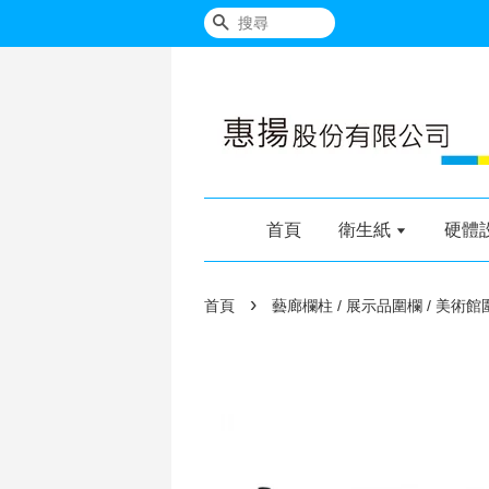
搜尋
首頁
衛生紙
硬體
›
首頁
藝廊欄柱 / 展示品圍欄 / 美術館圍欄