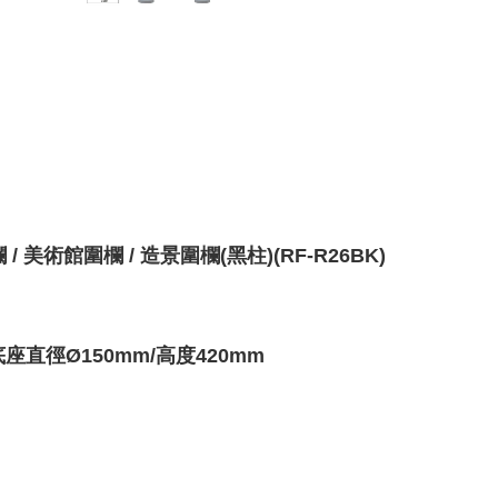
 美術館圍欄 / 造景圍欄(黑柱)(RF-R26BK)
底座
直徑Ø150mm/高度420mm