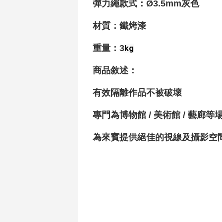
彈力繩款式：
Ø3.5mm灰色
材質
：鐵烤漆
重量
：3
kg
商品敘述：
有效隔離作品不被破壞
專門為博物館 / 美術館 / 藝廊等
為來賓提供絕佳的視線及攝影空