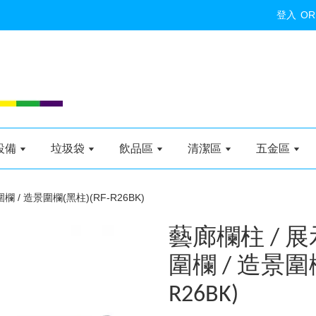
登入
OR
設備
垃圾袋
飲品區
清潔區
五金區
 / 造景圍欄(黑柱)(RF-R26BK)
藝廊欄柱 / 展
圍欄 / 造景圍欄
R26BK)