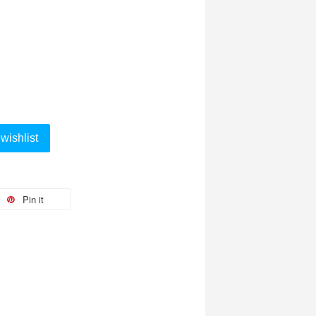
wishlist
Pin it