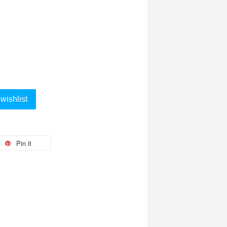
wishlist
Pin it