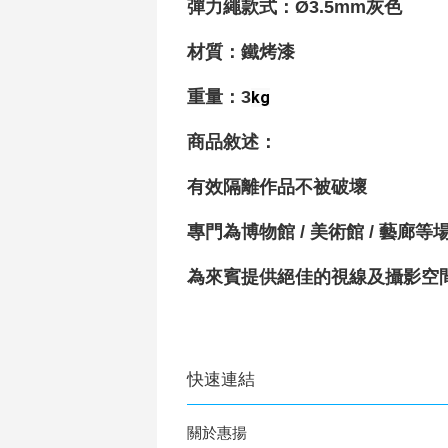
彈力繩款式：
Ø3.5mm灰色
材質
：鐵烤漆
重量
：3
kg
商品敘述：
有效隔離作品不被破壞
專門為博物館 / 美術館 / 藝廊等
為來賓提供絕佳的視線及攝影空
快速連結
關於惠揚