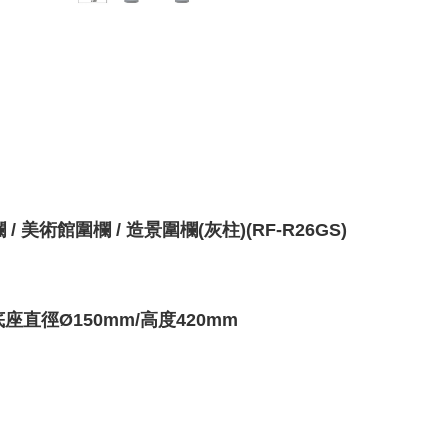
 美術館圍欄 / 造景圍欄(灰柱)(RF-R26GS)
底座
直徑Ø150mm/高度420mm