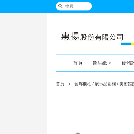
搜尋
首頁
衛生紙
硬體
›
首頁
藝廊欄柱 / 展示品圍欄 / 美術館圍欄