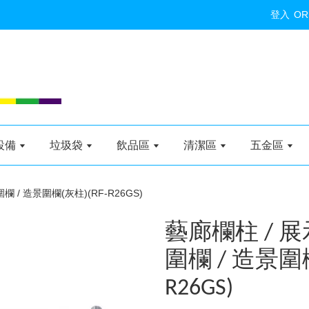
登入
OR
設備
垃圾袋
飲品區
清潔區
五金區
 / 造景圍欄(灰柱)(RF-R26GS)
藝廊欄柱 / 展
圍欄 / 造景圍欄
R26GS)