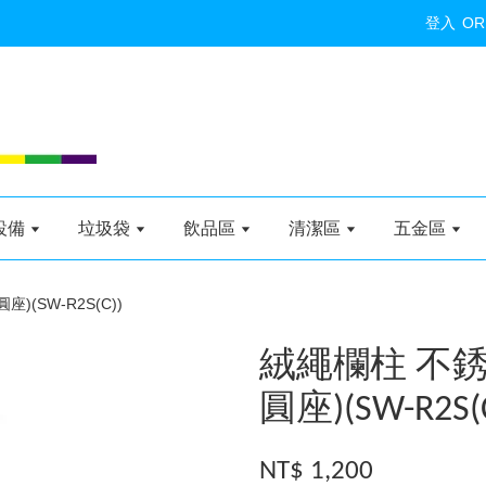
登入
OR
設備
垃圾袋
飲品區
清潔區
五金區
(SW-R2S(C))
絨繩欄柱 不銹
圓座)(SW-R2S(C
NT$ 1,200