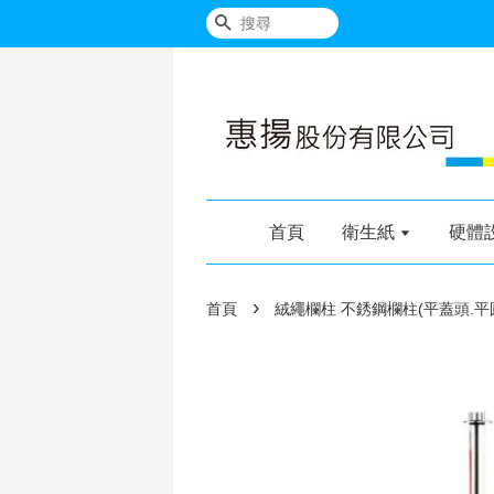
搜尋
首頁
衛生紙
硬體
›
首頁
絨繩欄柱 不銹鋼欄柱(平蓋頭.平圓座)