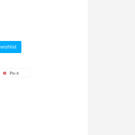
wishlist
Pin it