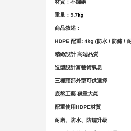
材質
：不鏽鋼
重量
：5.7
kg
商品敘述：
HDPE 配重: 4kg (防水 / 防鏽 
精緻設計 高端品質
造型設計富藝術氣息
三種頭部外型可供選擇
底盤工藝 穩重大氣
配重使用HDPE材質
耐磨、防水、防鏽升級