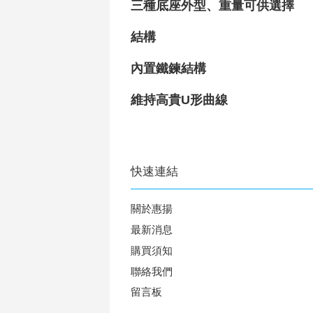
三種底座外型、重量可供選擇
結構
內置鐵鍊結構
維持高貴U形曲線
快速連結
關於惠揚
最新消息
購買須知
聯絡我們
留言板