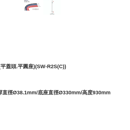
頭.平圓座)(SW-R2S(C))
桿
直徑Ø38.1mm
/底座
直徑Ø330mm
/
高度930mm