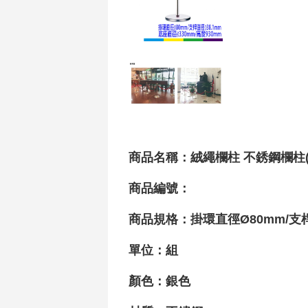
商品名稱：絨繩欄柱 不銹鋼欄柱(平蓋
商品編號：
商品規格：掛環直徑Ø80mm
/支
單位：組
顏色：銀色