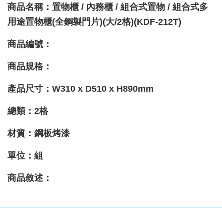
商品名稱：置物櫃 / 內務櫃 / 組合式置物 / 組合式多
用途置物櫃(全鋼製門片)(大/2格)(KDF-212T)
商品編號：
商品規格：
產品尺寸：
W310
x D510
x H890
mm
總類：2格
材質
：鋼板烤漆
單位：組
商品敘述：