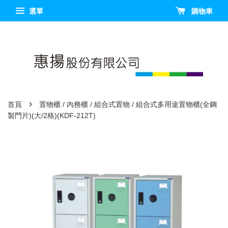
選單
購物車
›
首頁
置物櫃 / 內務櫃 / 組合式置物 / 組合式多用途置物櫃(全鋼
製門片)(大/2格)(KDF-212T)