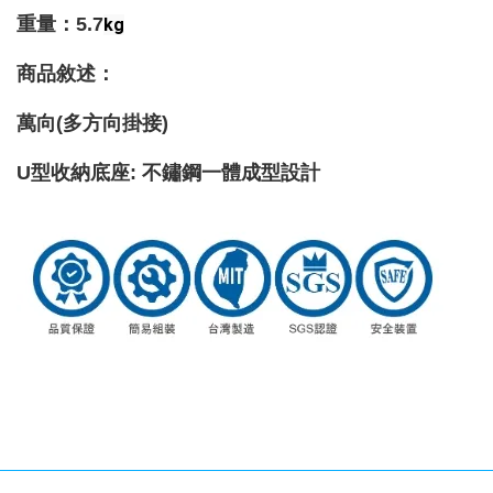
重量
：5.7
kg
商品敘述：
萬向(多方向掛接)
U型收納底座: 不鏽鋼一體成型設計