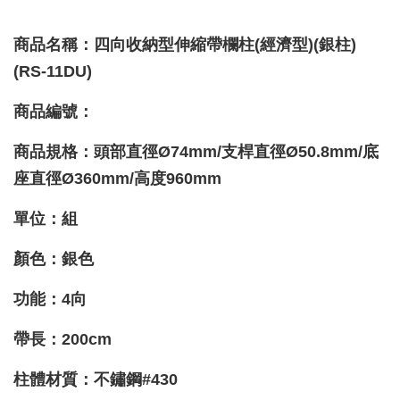
商品名稱：四向收納型伸縮帶欄柱(經濟型)(銀柱)
(RS-11DU)
商品編號：
商品規格：頭部直徑Ø74mm/支桿直徑
Ø50.8
mm/底
座
直徑Ø360mm/高度960mm
單位：組
顏色：銀色
功能
：4向
帶長：200cm
柱體材質
：不鏽鋼#430