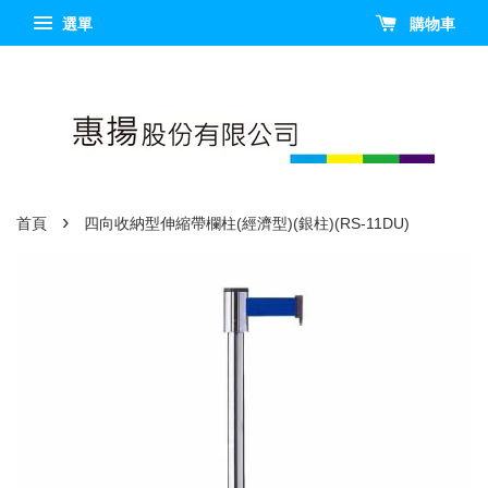
選單
購物車
›
首頁
四向收納型伸縮帶欄柱(經濟型)(銀柱)(RS-11DU)