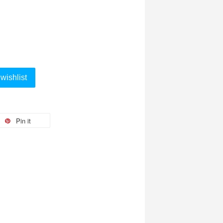
wishlist
Pin it