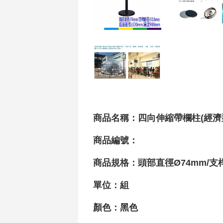
商品名稱：四向伸縮帶欄柱(經濟型)(
商品編號：
商品規格：頭部直徑Ø74mm/支
單位：組
顏色：黑色