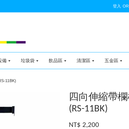
登入
OR
設備
垃圾袋
飲品區
清潔區
五金區
-11BK)
四向伸縮帶欄柱
(RS-11BK)
NT$ 2,200