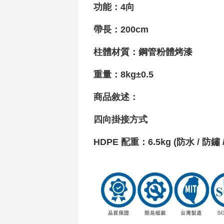
功能
：4向
帶長：200cm
柱體材質
：鋼管粉體烤漆
重量
：8kg±0.5
商品敘述：
四向掛接方式
HDPE 配重
：
6.5kg (防水 / 防