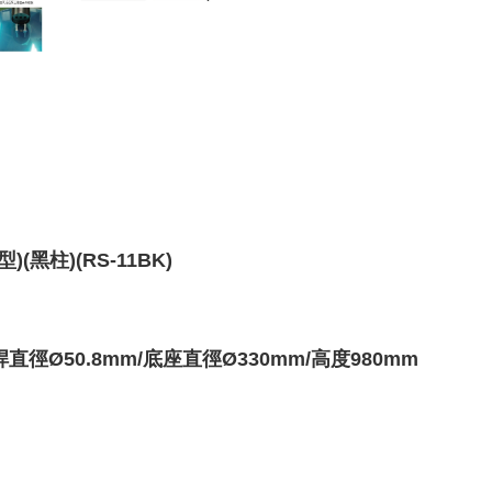
黑柱)(RS-11BK)
桿直徑
Ø50.8
mm/底座
直徑Ø330mm/高度980mm