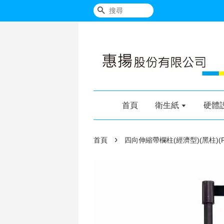
搜尋
首頁
衛生紙
硬體
›
首頁
四向伸縮帶欄柱(經濟型)(黑柱)(RS