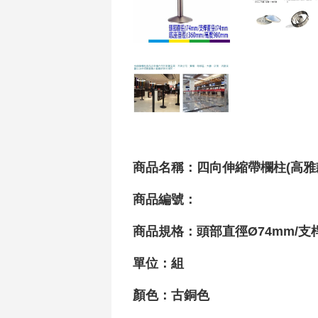
商品名稱：四向伸縮帶欄柱(高雅款)(
商品編號：
商品規格：頭部直徑Ø74mm/支
單位：組
顏色：古銅色