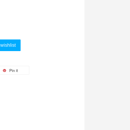
wishlist
Pin it