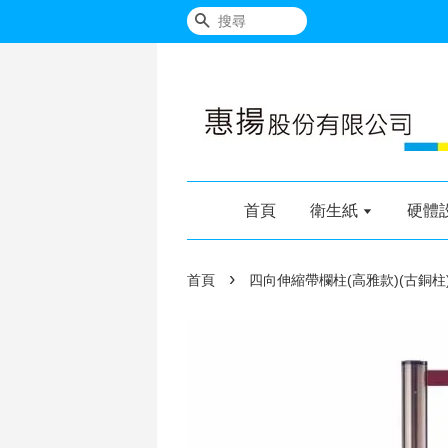
搜尋
首頁
衛生紙
硬體
›
首頁
四向伸縮帶欄柱(高雅款)(古銅柱)(R