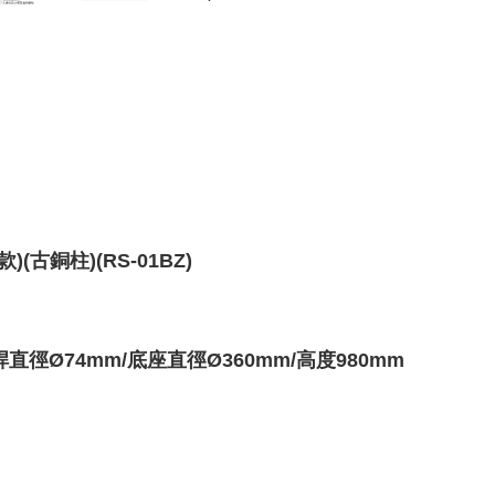
古銅柱)(RS-01BZ)
桿直徑
Ø74
mm/底座
直徑Ø360mm/高度980mm