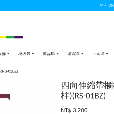
登入
OR
設備
垃圾袋
飲品區
清潔區
五金區
S-01BZ)
四向伸縮帶欄柱
柱)(RS-01BZ)
NT$ 3,200