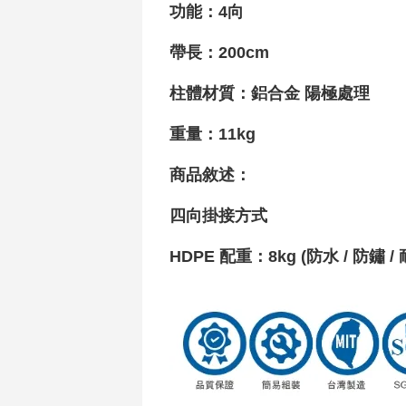
功能
：4向
帶長：200cm
柱體材質
：鋁合金 陽極處理
重量
：11kg
商品敘述：
四向掛接方式
HDPE 配重
：8
kg (防水 / 防鏽 