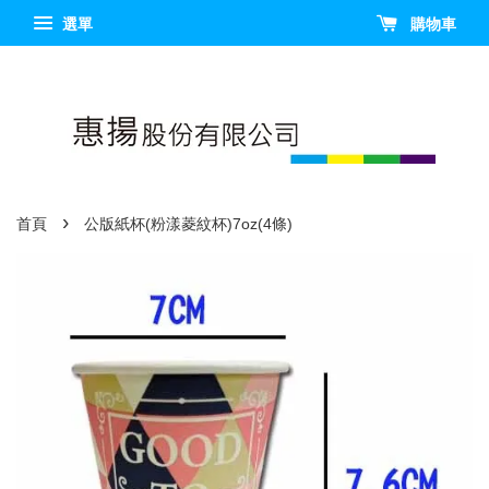
選單
購物車
›
首頁
公版紙杯(粉漾菱紋杯)7oz(4條)