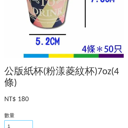
公版紙杯(粉漾菱紋杯)7oz(4
條)
NT$ 180
數量