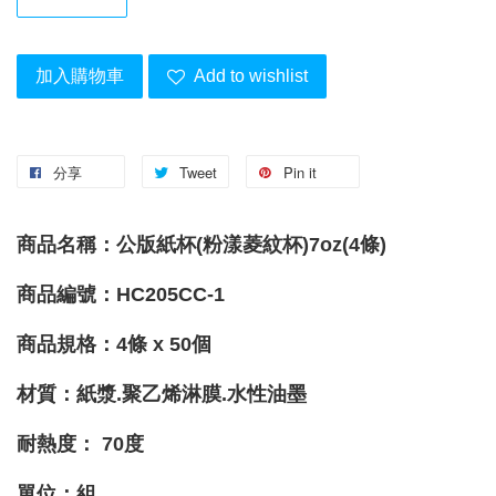
加入購物車
Add to wishlist
分享
Tweet
Pin it
商品名稱：公版紙杯(粉漾菱紋杯)7oz(4條)
商品編號：HC205CC-1
商品規格：4條 x 50個
材質：紙漿.聚乙烯淋膜.水性油墨
耐熱度
：
70度
單位：組