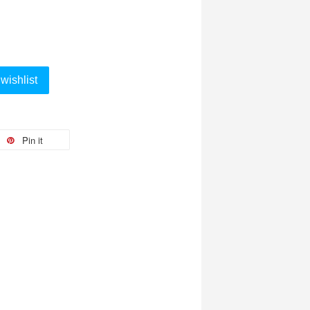
wishlist
Pin it