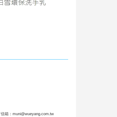
信箱：muni@wueyang.com.tw