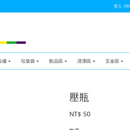
登入
OR
設備
垃圾袋
飲品區
清潔區
五金區
壓瓶
NT$ 50