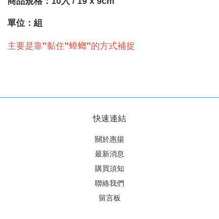
商品
規格
：
10
入 / 19 x 9cm
單位：組
主要是靠"黏住"蟑螂"的方式補捉
快速連結
關於惠揚
最新消息
購買須知
聯絡我們
留言板