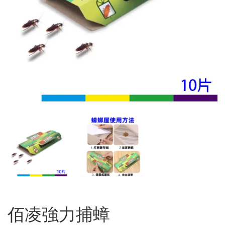
佰凌強力捕蟑