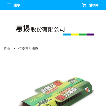
選單
購物車
›
首頁
佰凌強力捕蟑