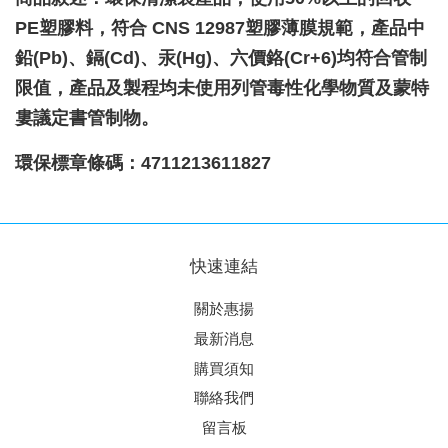
PE塑膠料，符合 CNS 12987塑膠薄膜規範，產品中
鉛(Pb)、鎘(Cd)、汞(Hg)、六價鉻(Cr+6)均符合管制
限值，產品及製程均未使用列管毒性化學物質及蒙特
婁議定書管制物。
環保標章條碼：4711213611827
快速連結
關於惠揚
最新消息
購買須知
聯絡我們
留言板