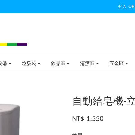
登入
OR
設備
垃圾袋
飲品區
清潔區
五金區
自動給皂機-立放
NT$ 1,550