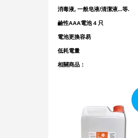
消毒液, 一般皂液/清潔液...等.
鹼性AAA電池 4 只
電池更換容易
低耗電量
相關商品：