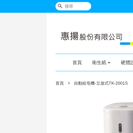
搜尋
首頁
衛生紙
硬體
›
首頁
自動給皂機-立放式TK-2001S