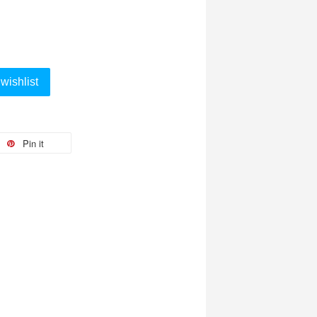
wishlist
Pin it