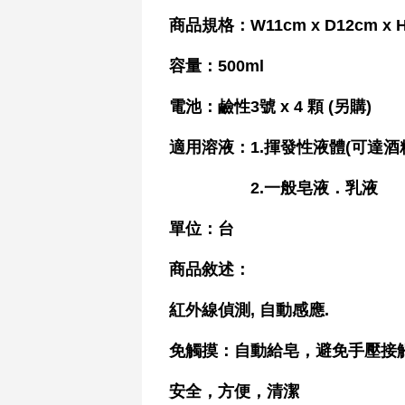
商品規格：W11cm x D12cm x 
容量：500ml
電池
：
鹼性3號 x 4 顆 (另購)
適用溶液：1.揮發性液體(可達酒精
2.一般皂液．乳液
單位：台
商品敘述：
紅外線偵測, 自動感應.
免觸摸
：
自動給皂，避免手壓接
安全，方便，清潔