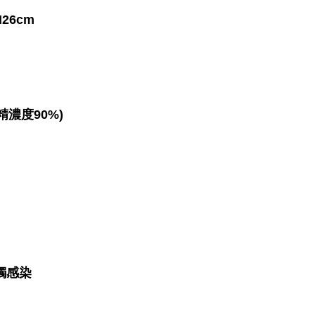
H26cm
濃度90%)
觸感染