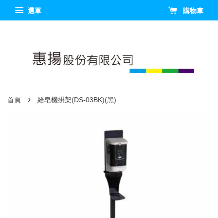
選單
購物車
›
首頁
給皂機掛架(DS-03BK)(黑)