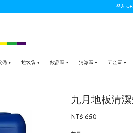
登入
OR
設備
垃圾袋
飲品區
清潔區
五金區
九月地板清潔劑
NT$ 650