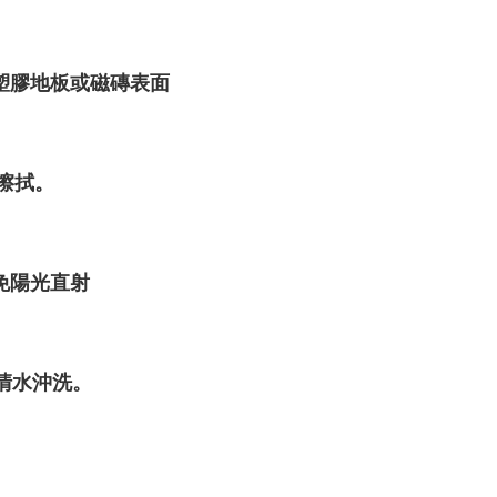
塑膠地板或磁磚表面
可擦拭。
。
免陽光直射
量清水沖洗。