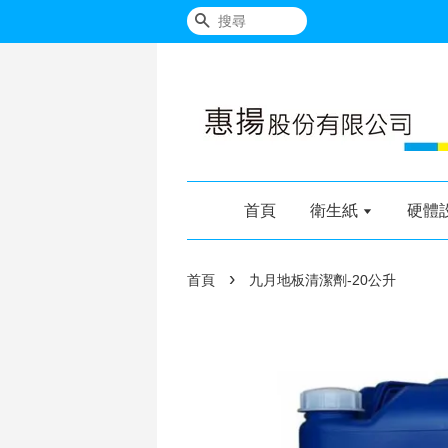
搜尋
首頁
衛生紙
硬體
›
首頁
九月地板清潔劑-20公升