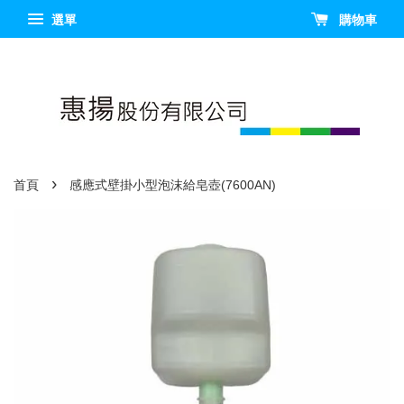
選單
購物車
›
首頁
感應式壁掛小型泡沫給皂壺(7600AN)