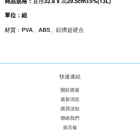
直徑32.8 x 高29.5cm
±5%(13L)
商品規格
：
單位：組
材質：
PVA、ABS、鋁擠超硬合
快速連結
關於惠揚
最新消息
購買須知
聯絡我們
留言板