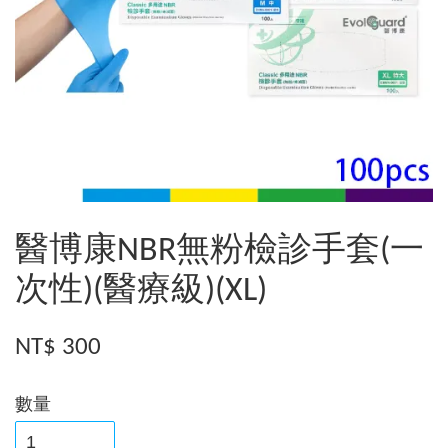
醫博康NBR無粉檢診手套(一
次性)(醫療級)(XL)
NT$ 300
數量