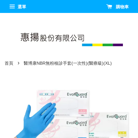
選單
購物車
›
首頁
醫博康NBR無粉檢診手套(一次性)(醫療級)(XL)