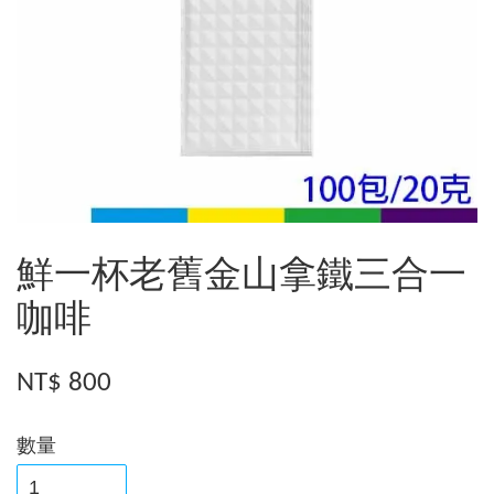
鮮一杯老舊金山拿鐵三合一
咖啡
NT$ 800
數量