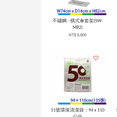
不鏽鋼 - 橫式傘套架(SW-
M82)
NT$ 8,800
加入購物車
51號環保清潔袋：94 x 110
公分