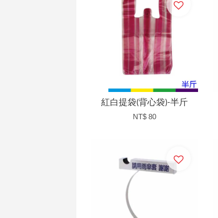
紅白提袋(背心袋)-半斤
NT$ 80
加入購物車