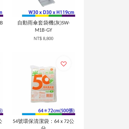
B
自動雨傘套袋機(灰)SW-
M1B-GY
NT$ 8,800
加入購物車
公
54號環保清潔袋：64 x 72公
分