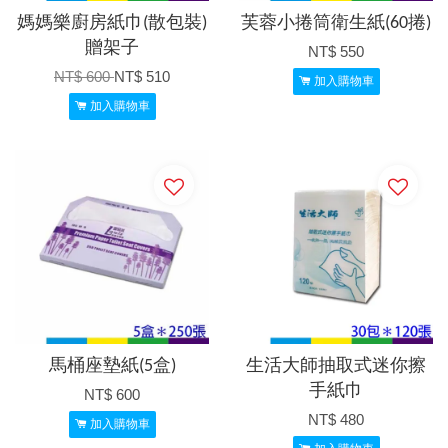
媽媽樂廚房紙巾(散包裝)
芙蓉小捲筒衛生紙(60捲)
贈架子
NT$ 550
NT$ 600
NT$ 510
加入購物車
加入購物車
馬桶座墊紙(5盒)
生活大師抽取式迷你擦
手紙巾
NT$ 600
NT$ 480
加入購物車