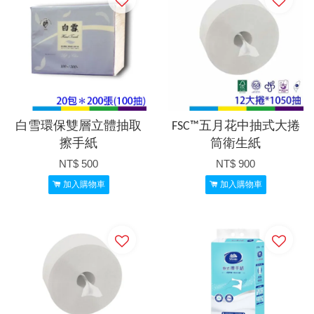
白雪環保雙層立體抽取
FSC™五月花中抽式大捲
擦手紙
筒衛生紙
NT$ 500
NT$ 900
加入購物車
加入購物車