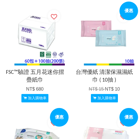
優惠
FSC™驗證 五月花迷你摺
台灣優紙 清潔保濕濕紙
疊紙巾
巾 ( 10抽 )
NT$ 680
NT$ 15
NT$ 10
加入購物車
加入購物車
優惠
優惠