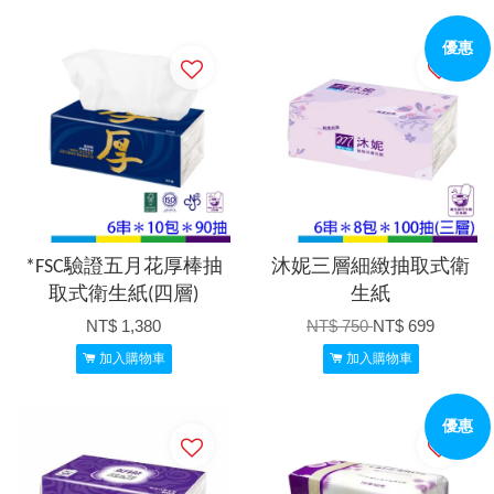
優惠
*FSC驗證五月花厚棒抽
沐妮三層細緻抽取式衛
取式衛生紙(四層)
生紙
NT$ 1,380
NT$ 750
NT$ 699
加入購物車
加入購物車
優惠