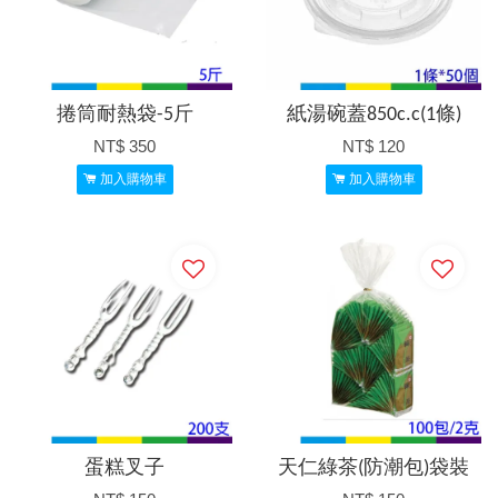
捲筒耐熱袋-5斤
紙湯碗蓋850c.c(1條)
NT$ 350
NT$ 120
加入購物車
加入購物車
蛋糕叉子
天仁綠茶(防潮包)袋裝