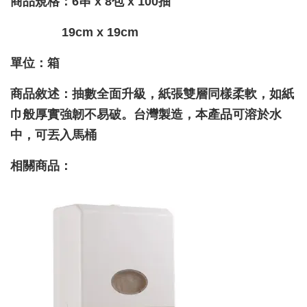
商品規格：
6
串 x
8
包 x
100
抽
19cm x 19cm
單位：箱
商品敘述：抽數全面升級，紙張雙層同樣柔軟，如紙
巾般厚實強韌不易破。台灣製造，本產品可溶於水
中，可丟入馬桶
相關商品：