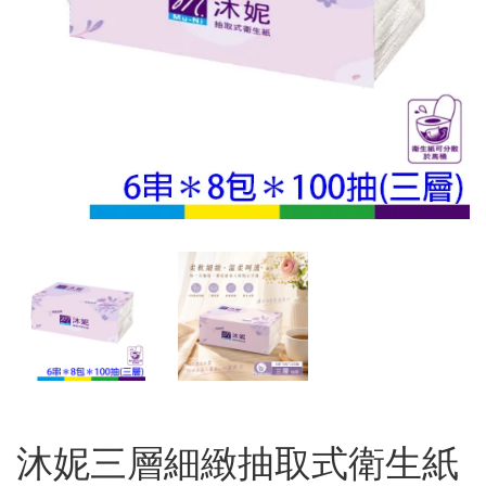
沐妮三層細緻抽取式衛生紙