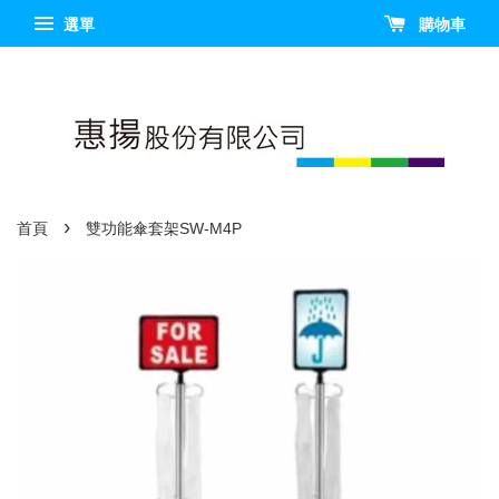
選單
購物車
›
首頁
雙功能傘套架SW-M4P