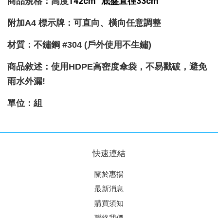
142cm
底盤直徑33cm
商品規格：高度
附加A4 標示牌
：
可直向、橫向任意調整
材質
：
不鏽鋼 #304 (戶外使用不生鏽)
商品敘述：
使用HDPE高密度傘袋，不易戳破，避免
雨水外漏!
單位：組
快速連結
關於惠揚
最新消息
購買須知
聯絡我們