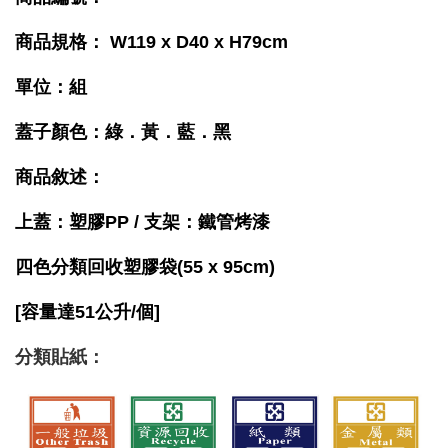
商品規格： W119 x D40 x H79cm
單位：組
蓋子顏色
：
綠．黃
．藍
．黑
商品敘述：
上蓋：塑膠PP / 支架：鐵管烤漆
四色分類回收塑膠袋(55 x 95cm)
[容量達51公升/個]
分類貼紙：