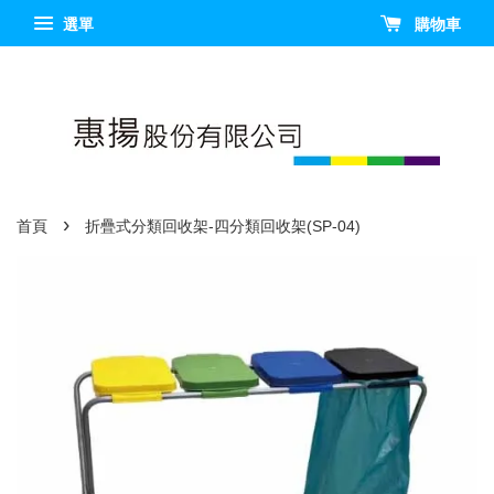
選單
購物車
›
首頁
折疊式分類回收架-四分類回收架(SP-04)