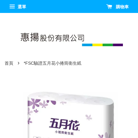
選單
購物車
›
首頁
*FSC驗證五月花小捲筒衛生紙