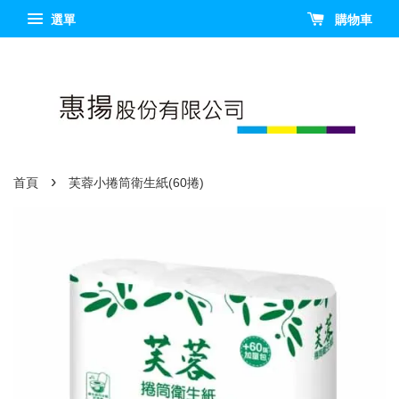
選單
購物車
›
首頁
芙蓉小捲筒衛生紙(60捲)