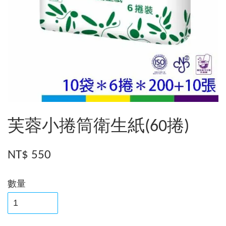
芙蓉小捲筒衛生紙(60捲)
NT$ 550
數量