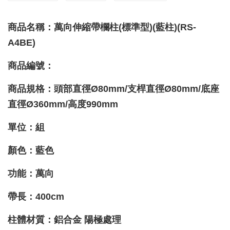
商品名稱：萬向伸縮帶欄柱(標準型)(藍柱)(RS-
A4BE)
商品編號：
商品規格：頭部直徑Ø80mm/支桿直徑
Ø
80mm/底座
直徑Ø360mm/高度990mm
單位：組
顏色：藍色
功能
：萬向
帶長：400cm
柱體材質
：鋁合金 陽極處理