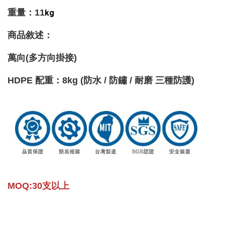
重量
：11
kg
商品敘述：
萬向(多方向掛接)
HDPE 配重
：8
kg (防水 / 防鏽 / 耐磨 三種防護)
MOQ:30支以上