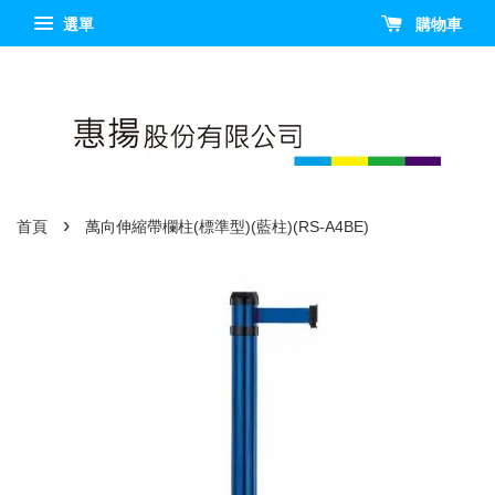
選單
購物車
›
首頁
萬向伸縮帶欄柱(標準型)(藍柱)(RS-A4BE)