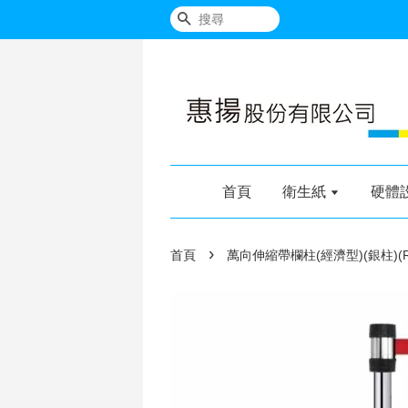
搜尋
首頁
衛生紙
硬體
›
首頁
萬向伸縮帶欄柱(經濟型)(銀柱)(RS