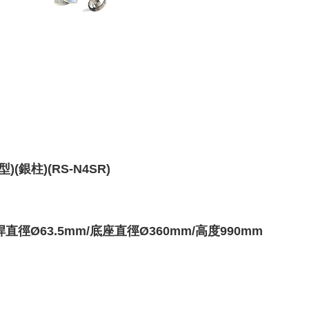
銀柱)(RS-N4SR)
桿直徑
Ø63.5
mm/底座
直徑Ø360mm/高度990mm