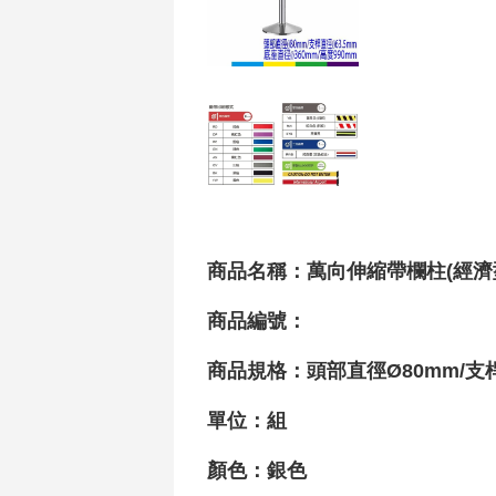
商品名稱：萬向伸縮帶欄柱(經濟型)(
商品編號：
商品規格：頭部直徑Ø80mm/支
單位：組
顏色：銀色