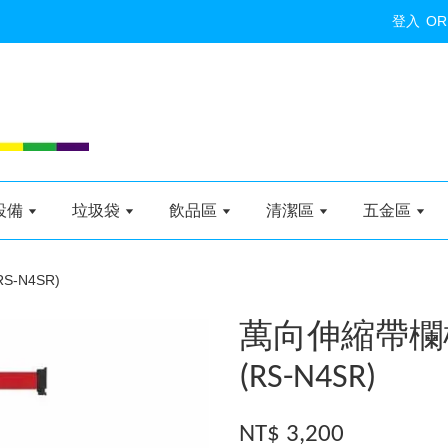
登入
OR
設備
垃圾袋
飲品區
清潔區
五金區
-N4SR)
萬向伸縮帶欄柱
(RS-N4SR)
NT$ 3,200