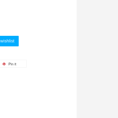
wishlist
Pin it