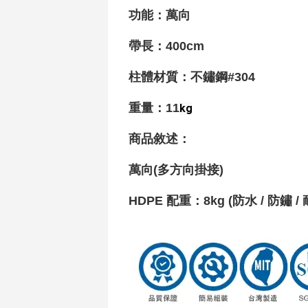
功能
：萬向
帶長：400cm
柱體材質
：不鏽鋼#304
重量
：11
kg
商品敘述：
萬向(多方向掛接)
HDPE 配重
：8
kg (防水 / 防鏽 