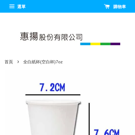
選單
購物車
›
首頁
全白紙杯(空白杯)7oz