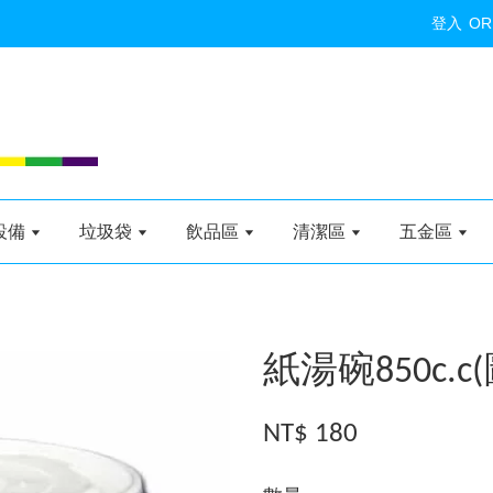
登入
OR
設備
垃圾袋
飲品區
清潔區
五金區
紙湯碗850c.c
NT$ 180