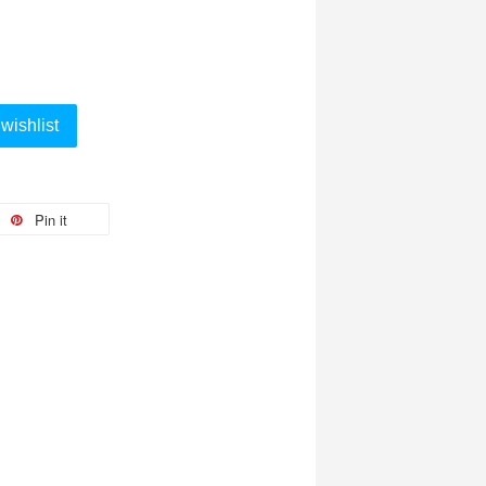
wishlist
Pin it