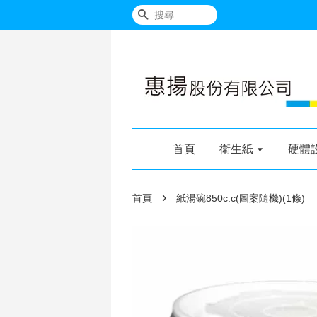
搜尋
首頁
衛生紙
硬體
›
首頁
紙湯碗850c.c(圖案隨機)(1條)