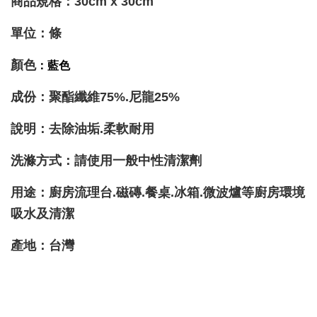
商品規格：
30cm
x
30cm
單位：條
顏色
：藍色
成份：聚酯纖維75%.尼龍25%
說明：去除油垢.柔軟耐用
洗滌方式：請使用一般中性清潔劑
用途：廚房流理台.磁磚.餐桌.冰箱.微波爐等廚房環境
吸水及清潔
產地：台灣