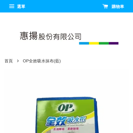
選單
購物車
›
首頁
OP全效吸水抹布(藍)