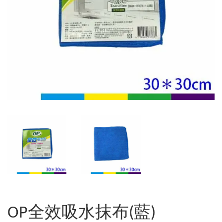
OP全效吸水抹布(藍)