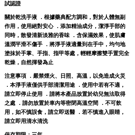
試認證
關於乾洗手液 ．根據藥典配方調和，對於人體無副
作用，使用絕對安心 ．添加精油成分，潔淨手部的
同時，散發清新淡雅的香味 ．含保濕效果，使肌膚
溫潤平滑不傷手 ．將淨手液適量到在手中，均勻地
塗抹於手掌、手指、指甲等處，輕輕摩擦雙手置完全
乾燥，自然揮發為止
注意事項 ．嚴禁煙火、日照、高溫，以免造成火災
．本淨手液僅供手部清潔用途 ．使用中若有不適，
請立即停止使用 ．請將本產品放置於幼兒無法取得
之處 ．請勿放置於車內等密閉高溫空間 ．不可飲
用，如不慎誤食，請立即送醫 ．若不慎進入眼睛，
請立即用清水清洗
保存期限：三年