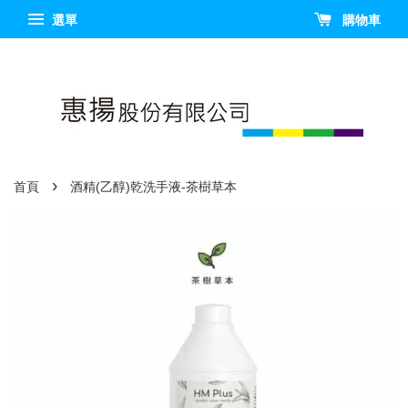
選單
購物車
›
首頁
酒精(乙醇)乾洗手液-茶樹草本