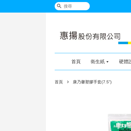
搜尋
首頁
衛生紙
硬體
›
首頁
康乃馨塑膠手套(7.5")