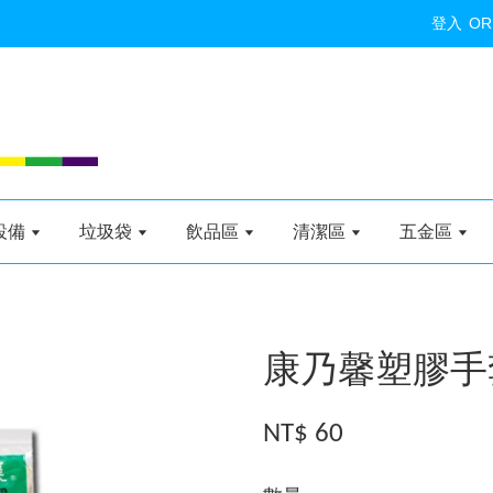
登入
OR
設備
垃圾袋
飲品區
清潔區
五金區
康乃馨塑膠手套(
NT$ 60