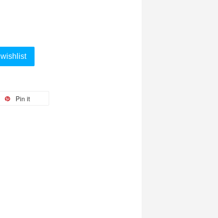
wishlist
Pin it