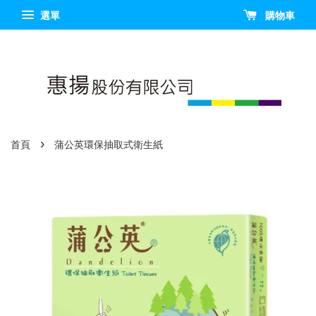
選單
購物車
›
首頁
蒲公英環保抽取式衛生紙