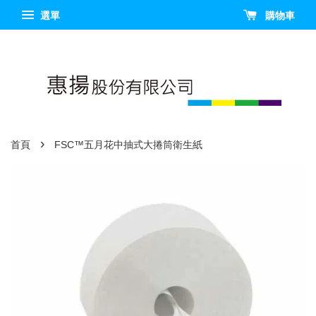
選單
購物車
›
首頁
FSC™五月花中抽式大捲筒衛生紙