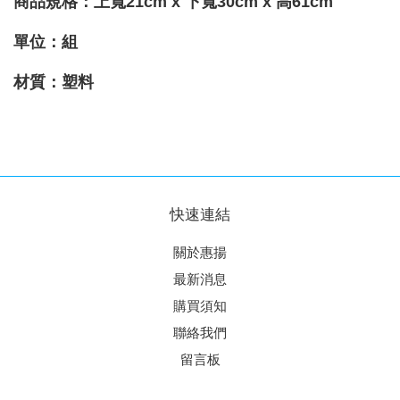
商品
規格
：上寬
21cm
x
下寬30cm x
高61cm
單位：
組
材質
：
塑料
快速連結
關於惠揚
最新消息
購買須知
聯絡我們
留言板