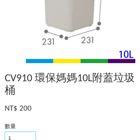
CV910 環保媽媽10L附蓋垃圾
桶
NT$ 200
數量