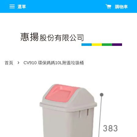
選單
購物車
›
首頁
CV910 環保媽媽10L附蓋垃圾桶