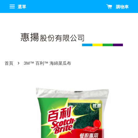
選單
購物車
›
首頁
3M™ 百利™ 海綿菜瓜布