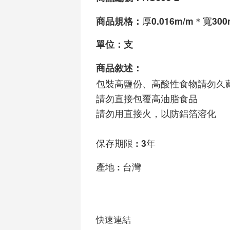
厚0.016m/m＊寬300
商品規格：
單位：支
商品敘述：
包裝高鹽份、高酸性食物請勿久
請勿直接包覆高油脂食品
請勿用直接火，以防鋁箔溶化
保存期限 : 3年 
產地 : 台灣
快速連結