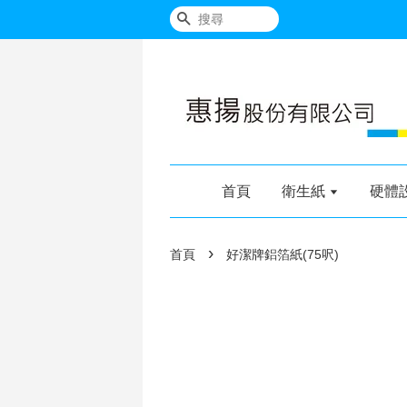
搜尋
首頁
衛生紙
硬體
›
首頁
好潔牌鋁箔紙(75呎)