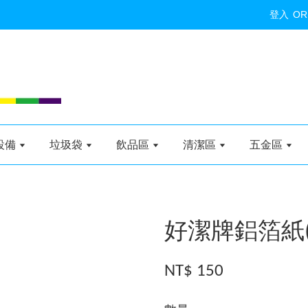
登入
OR
設備
垃圾袋
飲品區
清潔區
五金區
好潔牌鋁箔紙(
NT$ 150