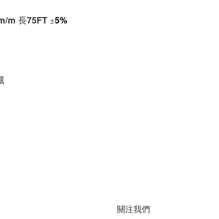
m/m
長75FT
5%
±
藏
關注我們