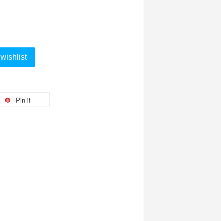
wishlist
Pin it