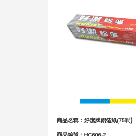
)
75呎
商品名稱：
好潔牌鋁箔紙(
商品編號：HC606-2