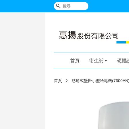
搜尋
首頁
衛生紙
硬體
›
首頁
感應式壁掛小型給皂機(7600AN