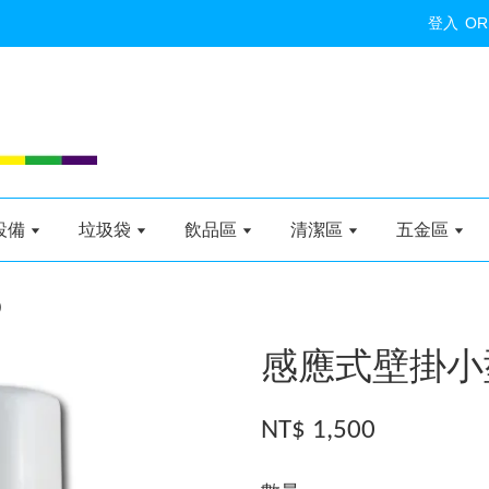
登入
OR
設備
垃圾袋
飲品區
清潔區
五金區
)
感應式壁掛小型給
NT$ 1,500