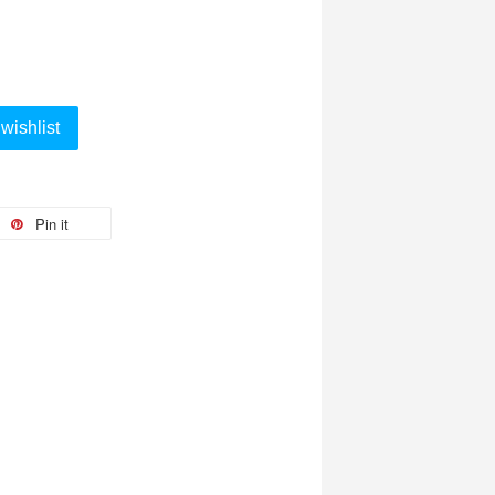
wishlist
Pin it