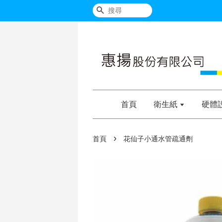
搜尋
首頁
衛生紙
硬體
›
首頁
花仙子小通水管疏通劑