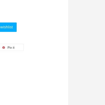
wishlist
Pin it