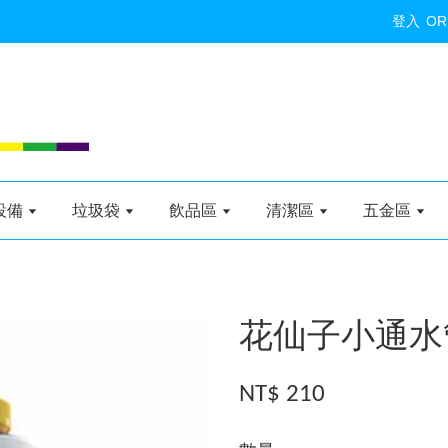
登入
OR
設備
垃圾袋
飲品區
清潔區
五金區
花仙子小通水
NT$ 210