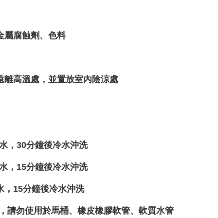
金屬腐蝕劑、色料
遠離高溫處，並置放室內陰涼處
冷水，30分鐘後冷水沖洗
冷水，15分鐘後冷水沖洗
，15分鐘後冷水沖洗
管，請勿使用於馬桶、橡皮橡膠軟管、軟質水管