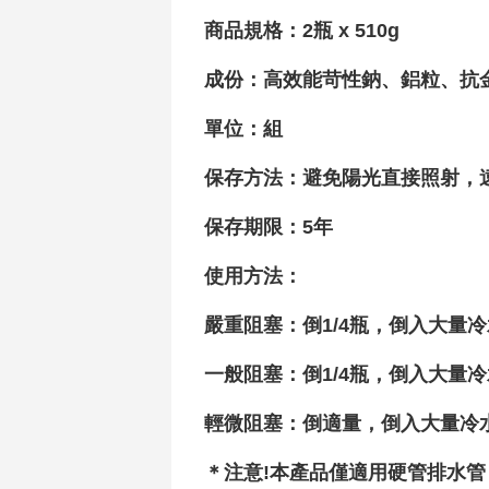
商品規格：2瓶 x 510g
成份：
高效能苛性鈉、鋁粒、抗
單位
：
組
保存方法：避免陽光直接照射，
保存期限
：5年
使用方法
：
嚴重阻塞：倒1/4瓶，倒入大量
一般阻塞：倒1/4瓶，倒入大量
輕微阻塞：倒適量，倒入大量冷水
＊注意!本產品僅適用硬管排水