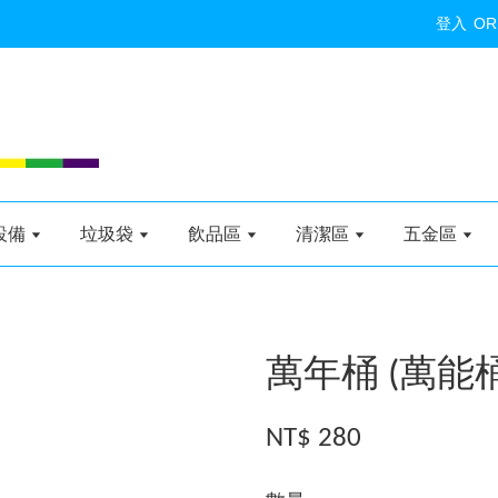
登入
OR
設備
垃圾袋
飲品區
清潔區
五金區
萬年桶 (萬能桶 
NT$ 280