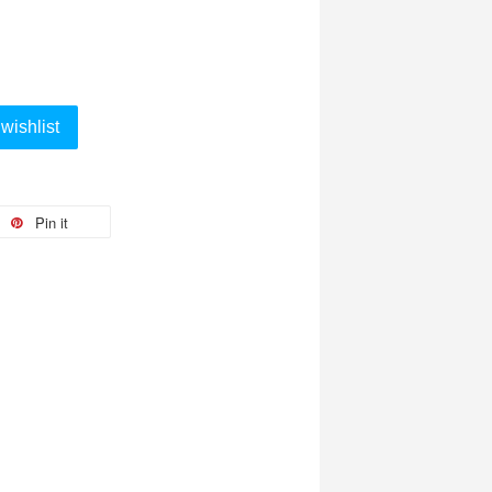
wishlist
Pin it