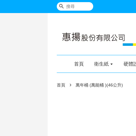
搜尋
首頁
衛生紙
硬體
›
首頁
萬年桶 (萬能桶 )(46公升)